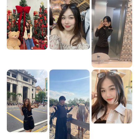
り、ホーチミン市をよく知っています。私も数多くの団
体旅行者や個人旅行者を案内してきました。あなたのツ
アーガイド兼通訳として私を選んでいただくことは、間
違いなく賢明で心強い選択となるでしょう。私は生粋の
サイゴン在住であり、単なる翻訳者であるだけでなく、
あなたの地元の親しい友人でもあります。私に従ってく
ださい。旅程について心配する必要はありません。すべ
てを完璧に整えます。リラックスして旅を楽しんでくだ
さい。最も本物で興味深いサイゴンを発見できるように
心を込めてご案内します。すべての旅行がリラックスし
て忘れられないものになります〜