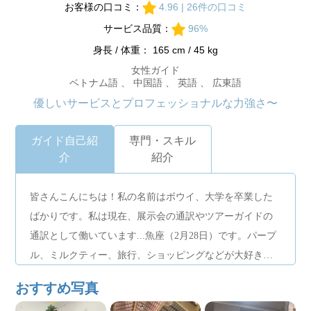
お客様の口コミ：
4.96 | 26件の口コミ
サービス品質：
96%
身長 / 体重： 165 cm / 45 kg
女性ガイド
ベトナム語 、 中国語 、 英語 、 広東語
優しいサービスとプロフェッショナルな力強さ〜
ガイド自己紹
専門・スキル
介
紹介
皆さんこんにちは！私の名前はボウイ、大学を卒業した
ばかりです。私は現在、展示会の通訳やツアーガイドの
通訳として働いています...魚座（2月28日）です。パープ
ル、ミルクティー、旅行、ショッピングなどが大好きで
す。中国語のほかに、広東語と潮州語も話します。サイ
おすすめ写真
ゴンへようこそ！私はツアーガイドとして4年の経験があ