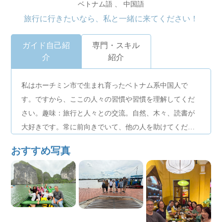
ベトナム語 、 中国語
旅行に行きたいなら、私と一緒に来てください！
ガイド自己紹
専門・スキル
介
紹介
私はホーチミン市で生まれ育ったベトナム系中国人で
す。ですから、ここの人々の習慣や習慣を理解してくだ
さい。趣味：旅行と人々との交流。自然、木々、読書が
大好きです。常に前向きでいて、他の人を助けてくださ
い。私はアルバイトガイドとして2年間働いており、ガイ
おすすめ写真
ド資格を持っています。 10 人のグループ ツアーをハノ
イ、ハロン、長安、ダナン、フエ、フーコック島、ダラ
ット、ムイネー、メコン川へご案内します。