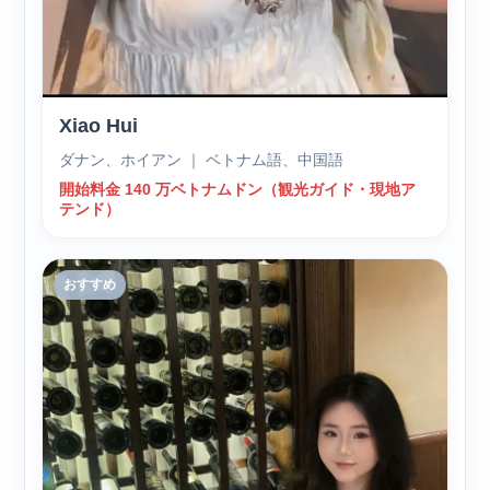
Xiao Hui
ダナン、ホイアン ｜ ベトナム語、中国語
開始料金 140 万ベトナムドン（観光ガイド・現地ア
テンド）
おすすめ