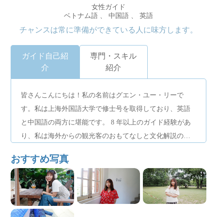
女性ガイド
ベトナム語 、 中国語 、 英語
チャンスは常に準備ができている人に味方します。
ガイド自己紹
専門・スキル
介
紹介
皆さんこんにちは！私の名前はグエン・ユー・リーで
す。私は上海外国語大学で修士号を取得しており、英語
と中国語の両方に堪能です。 8 年以上のガイド経験があ
り、私は海外からの観光客のおもてなしと文化解説の提
供を専門にしてきました。生涯地元住民として、私はそ
おすすめ写真
の地域の歴史、文化、習慣、人気の観光スポットについ
て深い知識を持っており、プロフェッショナルで行き届
いたツアー サービスを提供することができます。地元の
文化に浸りたい場合でも、リラックスした市内観光体験