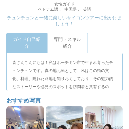
女性ガイド
ベトナム語 、 中国語 、 英語
チュンチュンと一緒に楽しいサイゴンツアーに出かけま
しょう！
ガイド自己紹
専門・スキル
介
紹介
皆さんこんにちは！私はホーチミン市で生まれ育ったチ
ュンチュンです。真の地元民として、私はこの街の文
化、料理、隠れた路地を知り尽くしており、その魅力的
なストーリーや必見のスポットを訪問者と共有するのが
大好きです。私は社交的で熱心で、常に新しい友達を作
おすすめ写真
ることに熱心です。パートタイムガイドとして、本物の
楽しいサイゴン体験をお届けすることをお約束します。