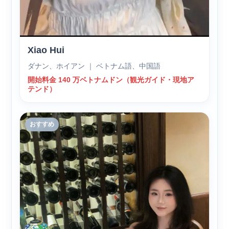
Xiao Hui
ダナン、ホイアン ｜ ベトナム語、中国語
開始料金 140 万ベトナムドン（観光ガイド・現地ア
テンド）
おすすめ