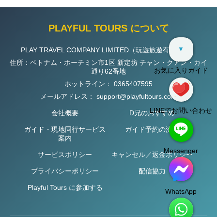
PLAYFUL TOURS について
▼
PLAY TRAVEL COMPANY LIMITED（玩遊旅遊有限公司）
住所：ベトナム・ホーチミン市1区 新定坊 チャン・クアン・カイ
お気に入りガイド
通り62番地
ホットライン：
0365407595
メールアドレス：
support@playfultours.com
LINEでお問い合わせ
会社概要
D兄のおすすめ
ガイド・現地同行サービス
ガイド予約の流れ
案内
Messenger
サービスポリシー
キャンセル／返金ポリシー
プライバシーポリシー
配信協力
Playful Tours に参加する
WhatsApp