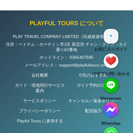
PLAYFUL TOURS について
▼
PLAY TRAVEL COMPANY LIMITED（玩遊旅遊有限公司）
住所：ベトナム・ホーチミン市1区 新定坊 チャン・クアン・カイ
お気に入りガイド
通り62番地
ホットライン：
0365407595
メールアドレス：
support@playfultours.com
LINEでお問い合わせ
会社概要
D兄のおすすめ
ガイド・現地同行サービス
ガイド予約の流れ
案内
Messenger
サービスポリシー
キャンセル／返金ポリシー
プライバシーポリシー
配信協力
Playful Tours に参加する
WhatsApp