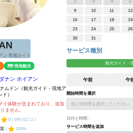
2
3
4
5
9
10
11
12
16
17
18
19
23
24
25
26
30
31
AN
サービス種別
アン 専属ガイド
観光ガイド・
内
🗺 現地観光
ダナン ホイアン
ベトナムドン（観光ガイド・現地ア
開始時間を選択
ンド）
ザイ体験が含まれており、追加
ありません。
日付と時間：
：
0 | 0件の口コミ
サービス時間を追加
質：
100%