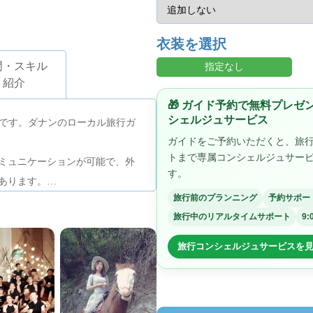
衣装を選択
門・スキル
指定なし
紹介
🎁 ガイド予約で無料プレ
シェルジュサービス
Nです。ダナンのローカル旅行ガ
ガイドをご予約いただくと、旅
トまで専属コンシェルジュサー
ミュニケーションが可能で、外
す。
あります。
旅行前のプランニング
予約サポー
体をサポートします。ダナンで
旅行中のリアルタイムサポート
9:
ごしいただければ幸いです。
旅行コンシェルジュサービスを