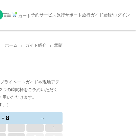
言語
予約サービス
旅行サポート
旅行ガイド
登録/ログイン
カート
ホーム
ガイド紹介
意蘭
プライベートガイドや現地アテ
2つの時間枠をご予約いただく
利用いただけます。
す。）
 - 8
→
1