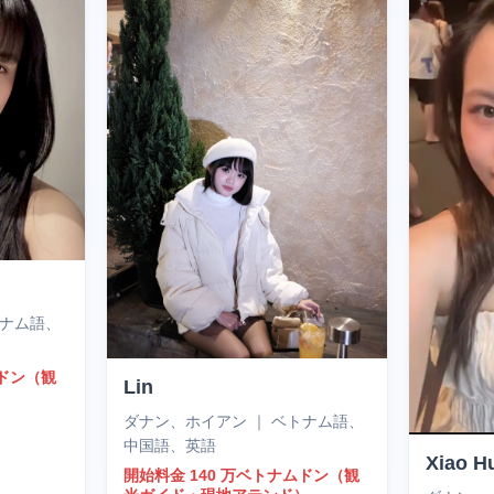
トナム語、
ムドン（観
Lin
）
ダナン、ホイアン ｜ ベトナム語、
中国語、英語
Xiao H
開始料金 140 万ベトナムドン（観