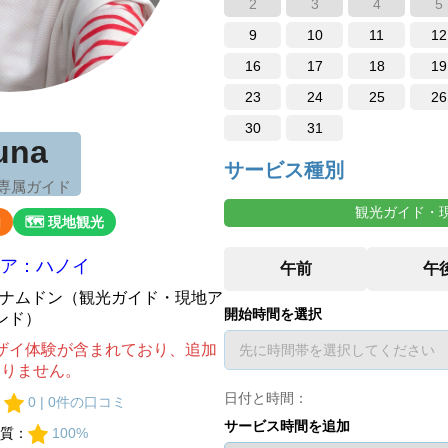
2
3
4
5
9
10
11
12
16
17
18
19
23
24
25
26
30
31
una
サービス種別
 専属ガイド
観光ガイド・
内
🗺 現地観光
ア：ハノイ
ベトナムドン（観光ガイド・現地ア
開始時間を選択
ンド）
ザイ体験が含まれており、追加
ありません。
日付と時間：
：
0 | 0件の口コミ
サービス時間を追加
質：
100%