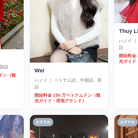
Thuy L
ハノイ 
語
開始料金 
光ガイド
中国語
Wei
ムドン（観
ハノイ ｜ ベトナム語、中国語、英
）
語
開始料金 150 万ベトナムドン（観
光ガイド・現地アテンド）
おすすめ
おすすめ