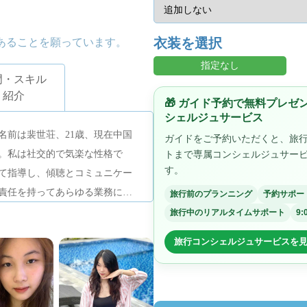
衣装を選択
あることを願っています。
指定なし
門・スキル
紹介
🎁 ガイド予約で無料プレ
シェルジュサービス
名前は裴世荘、21歳、現在中国
ガイドをご予約いただくと、旅
。私は社交的で気楽な性格で
トまで専属コンシェルジュサー
す。
て指導し、傾聴とコミュニケー
責任を持ってあらゆる業務に取
旅行前のプランニング
予約サポー
旅行中のリアルタイムサポート
9:
旅行コンシェルジュサービスを