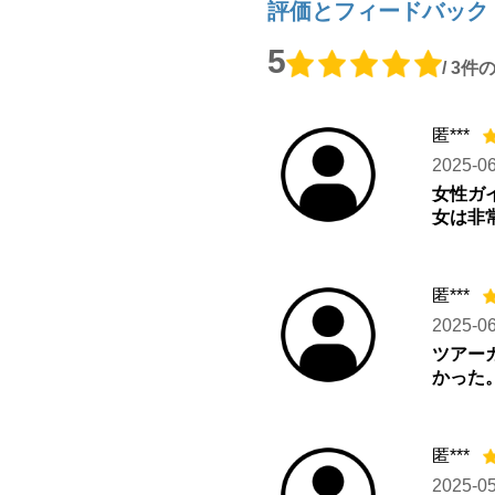
評価とフィードバック
5
/ 3
匿***
2025-0
女性ガ
女は非
匿***
2025-0
ツアー
かった
匿***
2025-0