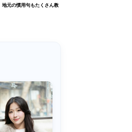
。地元の慣用句もたくさん教
。