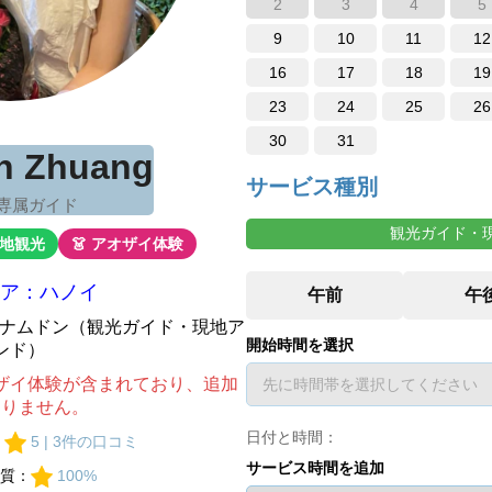
2
3
4
5
9
10
11
12
16
17
18
19
23
24
25
26
30
31
an Zhuang
サービス種別
 専属ガイド
観光ガイド・
現地観光
👗 アオザイ体験
ア：ハノイ
ベトナムドン（観光ガイド・現地ア
開始時間を選択
ンド）
ザイ体験が含まれており、追加
ありません。
日付と時間：
：
5 | 3件の口コミ
サービス時間を追加
質：
100%