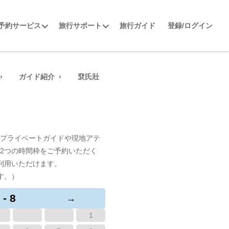
予約サービス
旅行サポート
旅行ガイド
登録/ログイン
ガイド紹介
裵氏壯
プライベートガイドや現地アテ
2つの時間枠をご予約いただく
利用いただけます。
す。）
 - 8
→
1