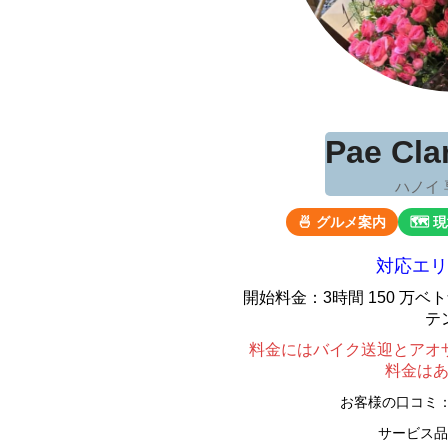
Pae Cl
ハノイ
🍜 グルメ案内
🗺 
対応エリ
開始料金：3時間 150 万
テ
料金にはバイク送迎とアオ
料金は
お客様の口コミ
サービス品