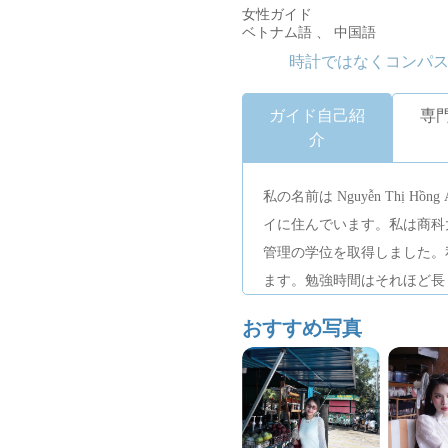
女性ガイド
ベトナム語 、 中国語
時計ではなくコンパ
ガイド自己紹
専
介
私の名前は Ng​​uyễn Thị H
イに住んでいます。私は商科
管理の学位を取得しました。
ます。勉強時間はそれほど長
会が多いので、コミュニケー
おすすめ写真
語を話すクライアントとも簡
は小紅書（小紅書）を利用し
ー客を案内してきました。訪
細な情報を準備しているので