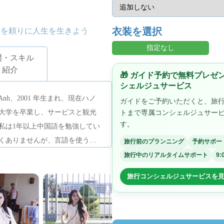
衣装を選択
スを頼りに人生を生きよう
指定なし
門・スキル
紹介
🎁 ガイド予約で無料プレ
シェルジュサービス
ồng Anh、2001 年生まれ、現在ハノ
ガイドをご予約いただくと、旅
大学を卒業し、サービスと観光
トまで専属コンシェルジュサー
す。
私は1年以上中国語を勉強してい
くありませんが、言語を使う機
旅行前のプランニング
予約サポー
ション能力はかなり高く、中国
旅行中のリアルタイムサポート
9:
単に会話できます。 4月から私
旅行コンシェルジュサービスを
ており、これを通じて3人のツア
問する現場については事前に詳
、コミュニケーションの壁はほ