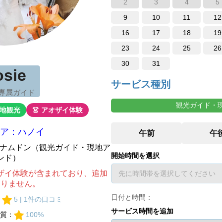
2
3
4
5
9
10
11
12
16
17
18
19
23
24
25
26
30
31
osie
サービス種別
 専属ガイド
観光ガイド・
現地観光
👗 アオザイ体験
ア：ハノイ
ベトナムドン（観光ガイド・現地ア
開始時間を選択
ンド）
ザイ体験が含まれており、追加
ありません。
日付と時間：
：
5 | 1件の口コミ
サービス時間を追加
質：
100%