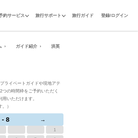
予約サービス
旅行サポート
旅行ガイド
登録/ログイン
ム
ガイド紹介
洪英
プライベートガイドや現地アテ
2つの時間枠をご予約いただく
利用いただけます。
す。）
 - 8
→
1