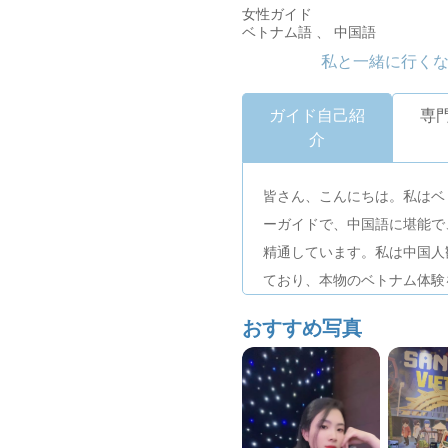
女性ガイド
ベトナム語 、 中国語
私と一緒に行く
ガイド自己紹
専
介
皆さん、こんにちは。私はベ
ーガイドで、中国語に堪能で
精通しています。私は中国人
ており、本物のベトナム体験
タマイズできます。次の旅行
おすすめ写真
い！