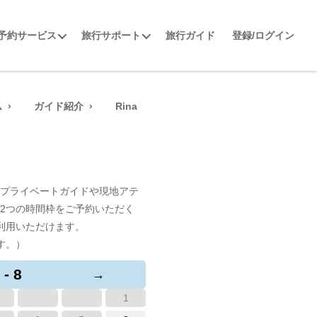
予約サービス
旅行サポート
旅行ガイド
登録/ログイン
ム
ガイド紹介
Rina
プライベートガイドや現地アテ
2つの時間枠をご予約いただく
利用いただけます。
す。）
 - 8
→
1