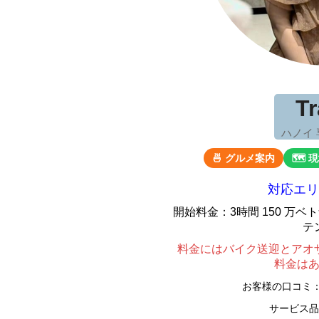
T
ハノイ
🍜 グルメ案内
🗺 
対応エリ
開始料金：3時間 150 万
テ
料金にはバイク送迎とアオ
料金は
お客様の口コミ
サービス品