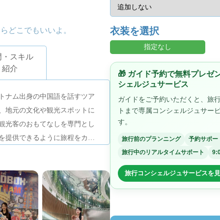
衣装を選択
ならどこでもいいよ。
指定なし
門・スキル
紹介
🎁 ガイド予約で無料プレ
シェルジュサービス
トナム出身の中国語を話すツア
ガイドをご予約いただくと、旅
、地元の文化や観光スポットに
トまで専属コンシェルジュサー
す。
観光客のおもてなしを専門とし
を提供できるように旅程をカス
旅行前のプランニング
予約サポー
のために私を予約してくださ
旅行中のリアルタイムサポート
9:
旅行コンシェルジュサービスを