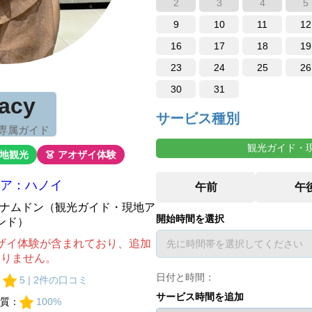
2
3
4
5
9
10
11
12
16
17
18
19
23
24
25
26
30
31
racy
サービス種別
 専属ガイド
観光ガイド・
現地観光
👗 アオザイ体験
ア：ハノイ
ベトナムドン（観光ガイド・現地ア
開始時間を選択
ンド）
ザイ体験が含まれており、追加
ありません。
日付と時間：
：
5 | 2件の口コミ
サービス時間を追加
質：
100%