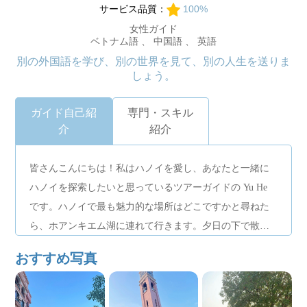
サービス品質：
100%
女性ガイド
ベトナム語 、 中国語 、 英語
別の外国語を学び、別の世界を見て、別の人生を送りま
しょう。
ガイド自己紹
専門・スキル
介
紹介
皆さんこんにちは！私はハノイを愛し、あなたと一緒に
ハノイを探索したいと思っているツアーガイドの Yu He
です。ハノイで最も魅力的な場所はどこですかと尋ねた
ら、ホアンキエム湖に連れて行きます。夕日の下で散歩
したりおしゃべりしたりして、街の鼓動を感じてくださ
おすすめ写真
い。疲れたら、ハノイ人全員の子供の頃の思い出である
「クケム」アイスクリームをお楽しみください。また
は、トレイン ストリートに向かい、電車が通過する間エ