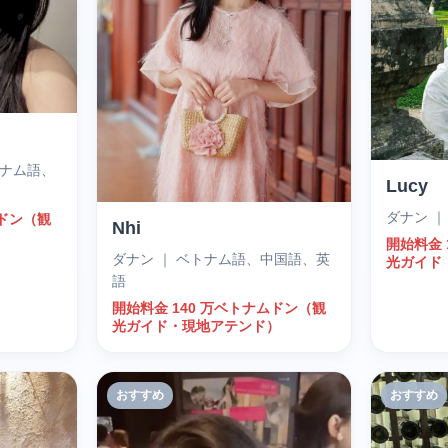
トナム語、
Lucy
ダナン 
ムドン（観
Nhi
）
開始料金 
ダナン ｜ ベトナム語、中国語、英
光ガイド
語
開始料金 140 万ベトナムドン（観
光ガイド・現地アテンド）
おすすめ
おすすめ