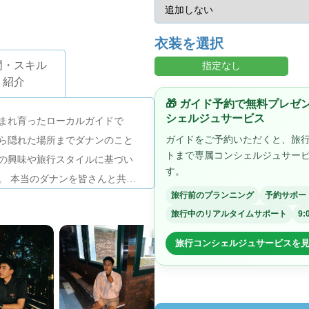
衣装を選択
門・スキル
指定なし
紹介
🎁 ガイド予約で無料プレ
シェルジュサービス
まれ育ったローカルガイドで
ガイドをご予約いただくと、旅
ら隠れた場所までダナンのこと
トまで専属コンシェルジュサー
の興味や旅行スタイルに基づい
す。
。 本当のダナンを皆さんと共有
旅行前のプランニング
予約サポー
旅行中のリアルタイムサポート
9:
旅行コンシェルジュサービスを