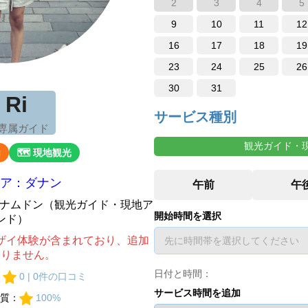
2
3
4
5
9
10
11
12
16
17
18
19
23
24
25
26
30
31
 Ri
サービス種別
 専属ガイド
観光ガイド・
内
🗺 現地観光
ア：ダナン
ベトナムドン（観光ガイド・現地ア
開始時間を選択
ンド）
ザイ体験が含まれており、追加
ありません。
日付と時間：
：
0 | 0件の口コミ
サービス時間を追加
質：
100%