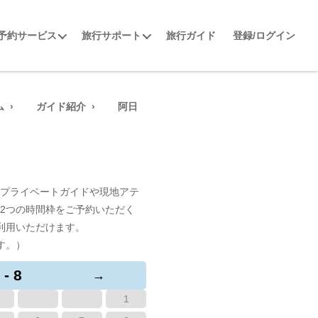
予約サービス
旅行サポート
旅行ガイド
登録/ログイン
ム
ガイド紹介
阿日
プライベートガイドや現地アテ
2つの時間枠をご予約いただく
利用いただけます。
す。）
 - 8
→
1