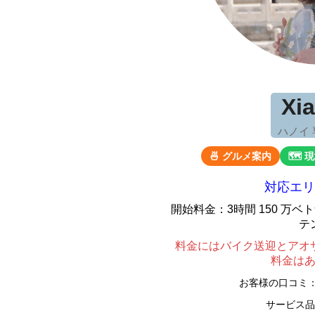
Xi
ハノイ
🍜 グルメ案内
🗺 
対応エリ
開始料金：3時間 150 万
テ
料金にはバイク送迎とアオ
料金は
お客様の口コミ
サービス品