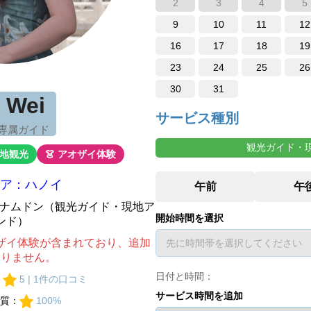
2
3
4
5
9
10
11
12
16
17
18
19
23
24
25
26
30
31
a Wei
サービス種別
 専属ガイド
観光ガイド・
現地観光
👗 アオザイ体験
ア：ハノイ
ベトナムドン（観光ガイド・現地ア
開始時間を選択
ンド）
ザイ体験が含まれており、追加
ありません。
日付と時間：
：
5 | 1件の口コミ
サービス時間を追加
質：
100%