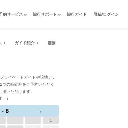
予約サービス
旅行サポート
旅行ガイド
登録/ログイン
ム
ガイド紹介
霞薇
プライベートガイドや現地アテ
2つの時間枠をご予約いただく
利用いただけます。
す。）
 - 8
→
1