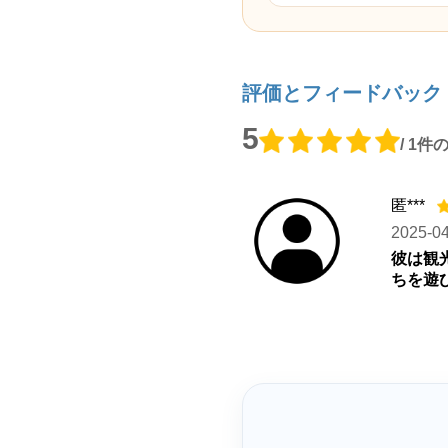
評価とフィードバック
5
/ 1
匿***
2025-0
彼は観
ちを遊