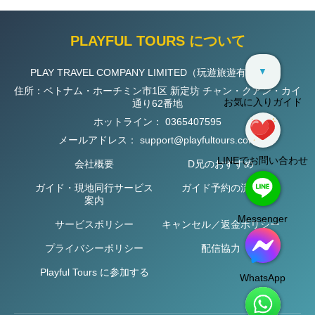
PLAYFUL TOURS について
▼
PLAY TRAVEL COMPANY LIMITED（玩遊旅遊有限公司）
住所：ベトナム・ホーチミン市1区 新定坊 チャン・クアン・カイ
お気に入りガイド
通り62番地
ホットライン：
0365407595
メールアドレス：
support@playfultours.com
LINEでお問い合わせ
会社概要
D兄のおすすめ
ガイド・現地同行サービス
ガイド予約の流れ
案内
Messenger
サービスポリシー
キャンセル／返金ポリシー
プライバシーポリシー
配信協力
Playful Tours に参加する
WhatsApp