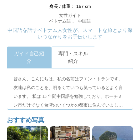
身長 / 体重： 167 cm
女性ガイド
ベトナム語 、 中国語
中国語を話すベトナム人女性が、スマートな旅とより深
いつながりをお手伝いします
ガイド自己紹
専門・スキル
介
紹介
皆さん、こんにちは。私の名前はフエン・トランです。
友達は私のことを、明るくていつも笑っているとよく言
います。 私は 13 年間中国語を勉強しており、ホーチミ
ン市だけでなく台湾のいくつかの都市に住んでいまし
た。 私は旅行が大好きで、他の人と旅行体験を共有する
おすすめ写真
のが好きです。 ホーチミン市を深く探索したい場合は、
私が個人的にガイドし、ユニークで忘れられない旅を作