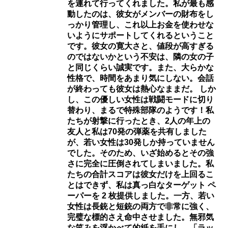
を連れて行ってくれました。私が最も感
動したのは、彼女がメンバーの財布をし
っかり管理し、これ以上お金を使わせな
いようにサポートしてくれるということ
です。彼女の寛大さと、値段が高す​​ぎる
のではないかという不安は、隣の女の子
と同じくらい誠実です。また、大らかな
性格で、時間をあまり気にしない。会話
が終わっても彼女は熱心なままだ。 しか
し、この優しい女性は戦闘モードに切り
替わり、まるで特殊部隊のようです！私
たちが射撃に行ったとき、2人の年上の
友人と私は70発の弾薬を共有しました
が、若い女性は30発しか持っていません
でした。そのため、いざ始めるとその強
さに完全に圧倒されてしまいました。私
たちの合計スコアは彼女だけを上回るこ
とはできず、私は真っ白なターゲット ペ
ーパーを 2 枚提供しました。一方、若い
女性は長銃と短銃の両方で非常に強く、
完璧な標的さえ命中させました。無邪気
な笑みを浮かべて的紙を手にし、「ラッ