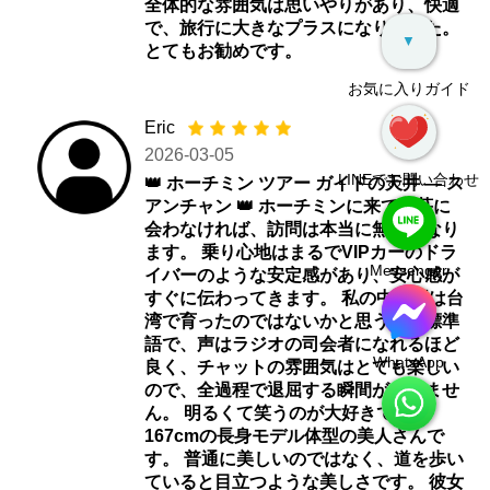
全体的な雰囲気は思いやりがあり、快適
で、旅行に大きなプラスになりました。
▼
とてもお勧めです。
お気に入りガイド
Eric
2026-03-05
LINEでお問い合わせ
👑 ホーチミン ツアー ガイドの天井 — ス
アンチャン 👑 ホーチミンに来て玄荘に
会わなければ、訪問は本当に無駄になり
ます。 乗り心地はまるでVIPカーのドラ
Messenger
イバーのような安定感があり、安心感が
すぐに伝わってきます。 私の中国語は台
湾で育ったのではないかと思うほど標準
語で、声はラジオの司会者になれるほど
WhatsApp
良く、チャットの雰囲気はとても楽しい
ので、全過程で退屈する瞬間がありませ
ん。 明るくて笑うのが大好きで、
167cmの長身モデル体型の美人さんで
す。 普通に美しいのではなく、道を歩い
ていると目立つような美しさです。 彼女