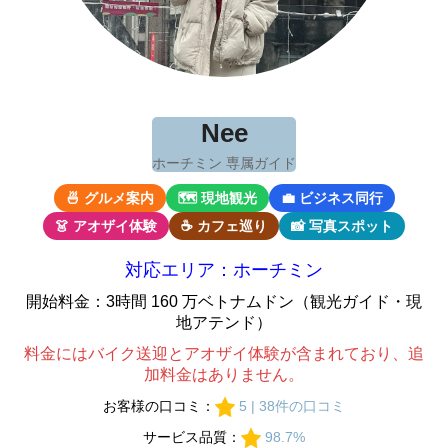
Nee
ホーチミン 専属ガイド
🍜 グルメ案内
🗺 現地観光
💼 ビジネス同行
👗 アオザイ体験
☕ カフェ巡り
📸 写真スポット
対応エリア：ホーチミン
開始料金：3時間 160 万ベトナムドン（観光ガイド・現
地アテンド）
料金にはバイク送迎とアオザイ体験が含まれており、追
加料金はありません。
お客様の口コミ：
5 | 38件の口コミ
サービス品質：
98.7%