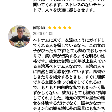
聞いてくれます。ストレスのないチャッ
トで、人々を快適に感じさせます。
jeffpan
2026-04-05
ベトナムに来て、友達のようにガイドし
てくれる人を探しているなら、この女の
子がぴったりです!とても熱心でおしゃべ
りで、笑い声が伝染するような明るい性
格です。彼女は台湾に10年以上住んでい
る台湾系ベトナム人なので、台湾の人々
に自然と親近感を抱いています。風習や
しきたりを紹介するときも、すぐに理解
できる文脈を使って紹介してくれるの
で、もともと内向的な私でもまったく恥
ずかしくない。 彼女はとても誠実に指導
してくれました。地元の夜市や屋台の軽
食を体験するだけでなく、賑やかなホー
チミン市の観光地以外の風景にも私たち