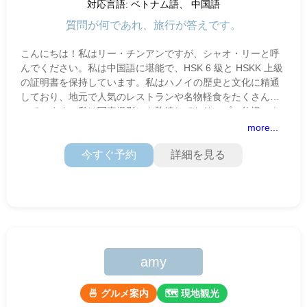
対応言語: ベトナム語、 中国語
質問が何であれ、旅行が答えです。
こんにちは！私はリー・チンアンですが、シャオ・リーと呼
んでください。私は中国語に堪能で、HSK 6 級と HSKK 上級
の証明書を保持しています。私はハノイの歴史と文化に精通
しており、地元で人気のレストランや名物軽食をたくさん知
っています。私は写真撮影にも熟練しており、プロ仕様のカ
メラを使って旅の美
more...
今すぐ予約
詳細を見る
amy
🍜 グルメ案内
🗺 現地観光