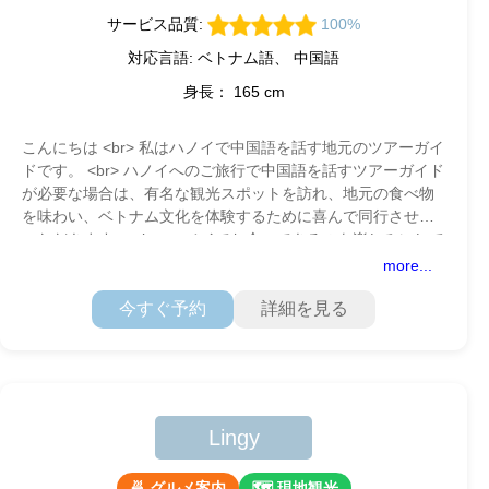
サービス品質:
100%
対応言語: ベトナム語、 中国語
身長： 165 cm
こんにちは <br> 私はハノイで中国語を話す地元のツアーガイ
ドです。 <br> ハノイへのご旅行で中国語を話すツアーガイド
が必要な場合は、有名な観光スポットを訪れ、地元の食べ物
を味わい、ベトナム文化を体験するために喜んで同行させて
いただきます。 <br> ハノイでお会いできるのを楽しみにして
more...
今すぐ予約
詳細を見る
Lingy
🍜 グルメ案内
🗺 現地観光