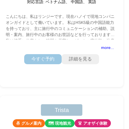
対応言語: ベトナム語、 中国語、 英語
こんにちは、私はリンジーです。現在ハノイで現地コンパニ
オンガイドとして働いています。 私はHSK5級の中国語能力
を持っており、主に旅行中のコミュニケーションの補助、説
明・案内、旅行中のお客様のお世話などを行っております。
私は慎重に仕事をし、時間を厳守し、ゲストの実体験に注意
を払います。私の目標は、
more...
今すぐ予約
詳細を見る
Trista
🍜 グルメ案内
🗺 現地観光
👗 アオザイ体験