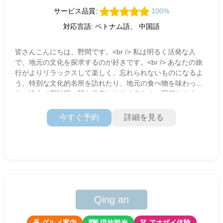
サービス品質:
100%
対応言語: ベトナム語、 中国語
皆さんこんにちは、野間です。<br /> 私は明るく活発な人
で、地元の文化を探求するのが好きです。<br /> あなたの旅
行がよりリラックスして楽しく、忘れられないものになるよ
う、特別な文化的名所を訪れたり、地元の食べ物を味わった
り、途中で興味深い話を共有したりするために同行します。
今すぐ予約
詳細を見る
Qing an
🍜 グルメ案内
🗺 現地観光
👗 アオザイ体験