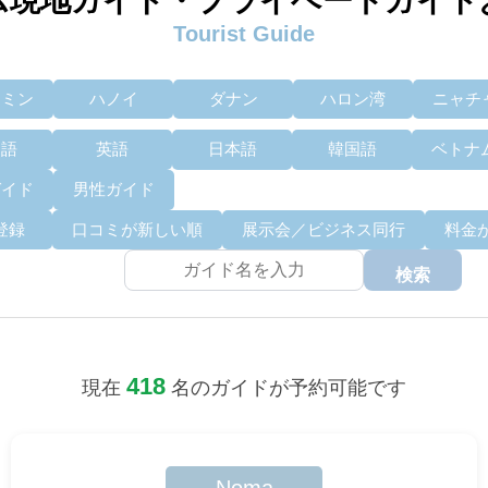
ム現地ガイド・プライベートガイド
Tourist Guide
チミン
ハノイ
ダナン
ハロン湾
ニャチ
国語
英語
日本語
韓国語
ベトナ
ガイド
男性ガイド
登録
口コミが新しい順
展示会／ビジネス同行
料金
検索
418
現在
名のガイドが予約可能です