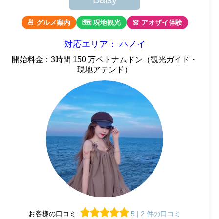
Daisy
🍜 グルメ案内
🗺 現地観光
👗 アオザイ体験
対応エリア： ハノイ
開始料金：3時間 150 万ベトナムドン（観光ガイド・
現地アテンド）
お客様の口コミ:
5 | 2 件の口コミ