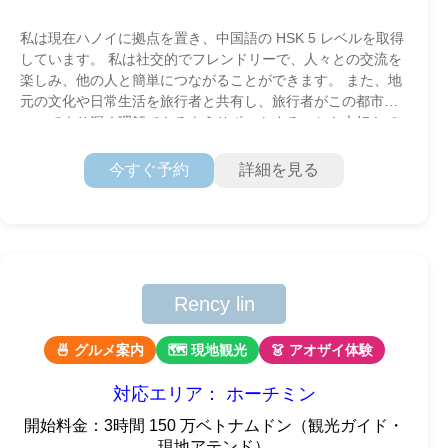
私は現在ハノイに拠点を置き、中国語の HSK 5 レベルを取得
しています。 私は社交的でフレンドリーで、人々との交流を
楽しみ、他の人と簡単につながることができます。 また、地
元の文化や日常生活を旅行者と共有し、旅行者がこの都市に
ついてより深く理解できるようサポートすることも大好きで
す。
今すぐ予約
詳細を見る
Rency lin
🍜 グルメ案内
🗺 現地観光
👗 アオザイ体験
対応エリア： ホーチミン
開始料金：3時間 150 万ベトナムドン（観光ガイド・
現地アテンド）