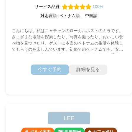
サービス品質:
100%
対応言語: ベトナム語、 中国語
こんにちは、私はニャチャンのローカルホストのミラです。
さまざまな場所を探索したり、写真を撮ったり、おいしい食
べ物を見つけたり、ゲストに本当のベトナムの生活を体験し
てもらうのを楽しんでいます。初めてのベトナムでも、安心
して、気軽に、楽しく、楽しんでいただけるようにお手伝い
させていただきます〜
今すぐ予約
詳細を見る
LEE
🍜 グルメ案内
🗺 現地観光
☕ カフェ巡り