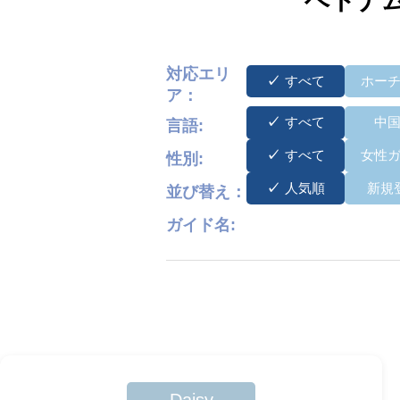
ベトナ
対応エリ
すべて
ホー
ア：
すべて
中
言語:
すべて
女性
性別:
人気順
新規
並び替え：
ガイド名: