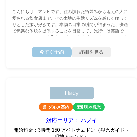
こんにちは、アンヒです。住み慣れた街並みから地元の人に
愛される飲食店まで、その土地の生活リズムを感じるゆっく
りとした旅が好きです。本物の日常の瞬間が詰まった、快適
で気楽な体験を提供することを目指して、旅行中は英語でコ
ミュニケーションを取り、ゲストをサポートすることができ
ます。
今すぐ予約
詳細を見る
Hacy
🍜 グルメ案内
🗺 現地観光
対応エリア： ハノイ
開始料金：3時間 150 万ベトナムドン（観光ガイド・
現地アテンド）