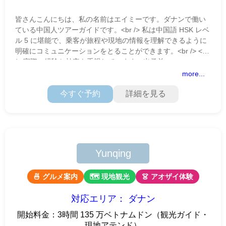
皆さんこんにちは、私の名前はエイミーです。ダナンで働い
ている中国人ツアーガイドです。<br /> 私は中国語 HSK レベ
ル 5 に堪能で、乗客が旅程や現地の情報を理解できるように
明確にコミュニケーションをとることができます。<br /> <br
/> 実際の経験と効率を重視しています。出発前
more...
今すぐ予約
詳細を見る
Yunqing
🍜 グルメ案内
🗺 現地観光
👗 アオザイ体験
対応エリア： ダナン
開始料金：3時間 135 万ベトナムドン（観光ガイド・
現地アテンド）