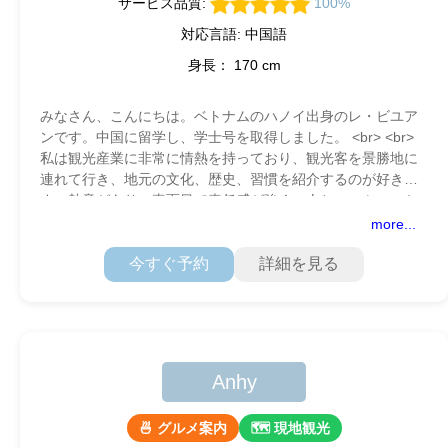
サービス品質:
100%
対応言語: 中国語
身長： 170 cm
みなさん、こんにちは。ベトナムのハノイ出身のレ・ビユア
ンです。中国に留学し、学士号を取得しました。 <br> <br>
私は観光産業に非常に情熱を持っており、観光客を景勝地に
連れて行き、地元の文化、歴史、習慣を紹介するのが好きで
す。熱意があり、真面目で責任感が強く、人とのコミュニケ
ーションが得意
more...
今すぐ予約
詳細を見る
Anhy
🍜 グルメ案内
🗺 現地観光