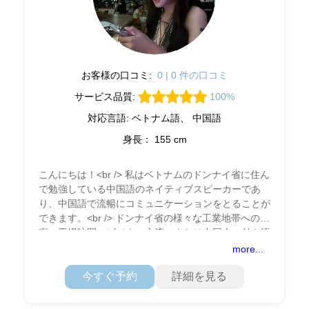
お客様の口コミ:
0 | 0 件の口コミ
サービス品質:
100%
対応言語: ベトナム語、 中国語
身長： 155 cm
こんにちは！<br /> 私はベトナムのドンナイ省に住ん
で勉強している中国語のネイティブスピーカーであ
り、中国語で流暢にコミュニケーションをとることが
できます。<br /> ドンナイ省の様々な工業地帯への視
察、工場訪問、ビジネス交流、または中国人の付き添
いや通訳、観光名所への訪問が必要な場合は、
more...
今すぐ予約
詳細を見る