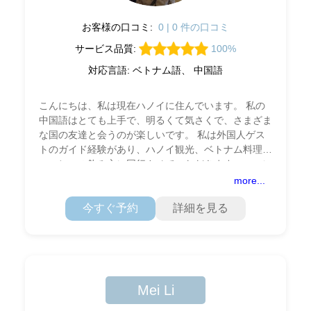
お客様の口コミ:
0 | 0 件の口コミ
サービス品質:
100%
対応言語: ベトナム語、 中国語
こんにちは、私は現在ハノイに住んでいます。 私の
中国語はとても上手で、明るくて気さくで、さまざま
な国の友達と会うのが楽しいです。 私は外国人ゲス
トのガイド経験があり、ハノイ観光、ベトナム料理、
コーヒーの飲み方に同行させていただきます。ハロン
湾やニンビンへの旅行も手配できます。従来の慌ただ
more...
しい
今すぐ予約
詳細を見る
Mei Li