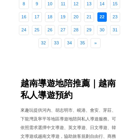
8
9
10
11
12
13
14
15
16
17
18
19
20
21
22
23
24
25
26
27
28
29
30
31
32
33
34
35
»
越南導遊地陪推薦｜越南
私人導遊預約
來趣玩提供河內、胡志明市、峴港、會安、芽莊、
下龍灣及寧平等地區導遊地陪與私人導遊服務。可
依照需求選擇中文導遊、英文導遊、日文導遊、韓
文導遊或越南文導遊，協助旅客規劃自由行、商務