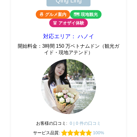
Qing Ling
🍜 グルメ案内
🗺 現地観光
👗 アオザイ体験
対応エリア： ハノイ
開始料金：3時間 150 万ベトナムドン（観光ガ
イド・現地アテンド）
お客様の口コミ:
0 | 0 件の口コミ
サービス品質:
100%