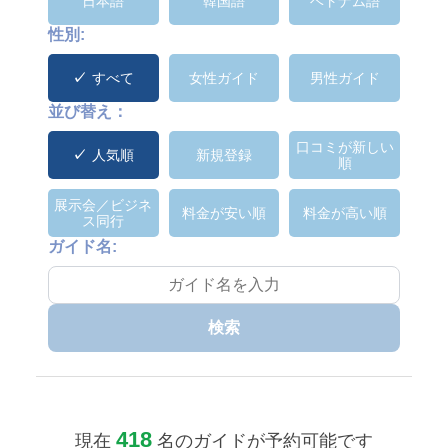
日本語
韓国語
ベトナム語
性別:
すべて
女性ガイド
男性ガイド
並び替え：
口コミが新しい
人気順
新規登録
順
展示会／ビジネ
料金が安い順
料金が高い順
ス同行
ガイド名:
検索
418
現在
名のガイドが予約可能です