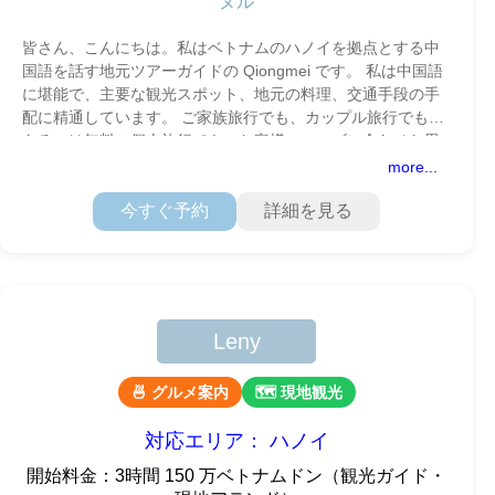
ヌル
皆さん、こんにちは。私はベトナムのハノイを拠点とする中
国語を話す地元ツアーガイドの Qiongmei です。 私は中国語
に堪能で、主要な観光スポット、地元の料理、交通手段の手
配に精通しています。 ご家族旅行でも、カップル旅行でも、
あるいは無料の個人旅行でも、お客様のニーズに合わせた思
いやりのある
more...
今すぐ予約
詳細を見る
Leny
🍜 グルメ案内
🗺 現地観光
対応エリア： ハノイ
開始料金：3時間 150 万ベトナムドン（観光ガイド・