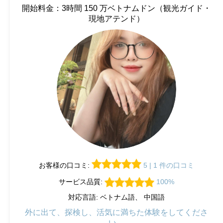
開始料金：3時間 150 万ベトナムドン（観光ガイド・
現地アテンド）
お客様の口コミ:
5 | 1 件の口コミ
サービス品質:
100%
対応言語: ベトナム語、 中国語
外に出て、探検し、活気に満ちた体験をしてくださ
い。