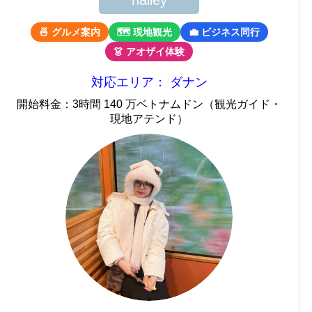
hailey
🍜 グルメ案内
🗺 現地観光
💼 ビジネス同行
👗 アオザイ体験
対応エリア： ダナン
開始料金：3時間 140 万ベトナムドン（観光ガイド・
現地アテンド）