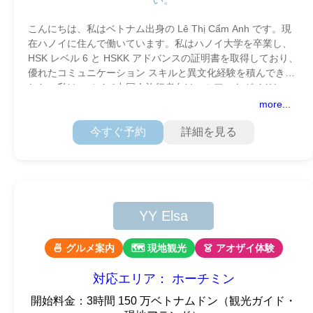
こんにちは、私はベトナム出身の Lê Thị Cẩm Anh です。現
在ハノイに住んで働いています。私はハノイ大学を卒業し、
HSK レベル 6 と HSKK アドバンスの証明書を取得しており、
優れたコミュニケーション スキルと異文化経験を積んできま
した。私はハノイで中国人旅行者向けのツアーをガイドし
more...
今すぐ予約
詳細を見る
YY Elsa
🍜 グルメ案内
🗺 現地観光
👗 アオザイ体験
対応エリア： ホーチミン
開始料金：3時間 150 万ベトナムドン（観光ガイド・