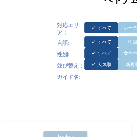
ベトナ
対応エリ
すべて
ホー
ア：
すべて
中
言語:
すべて
女性
性別:
人気順
新規
並び替え：
ガイド名: