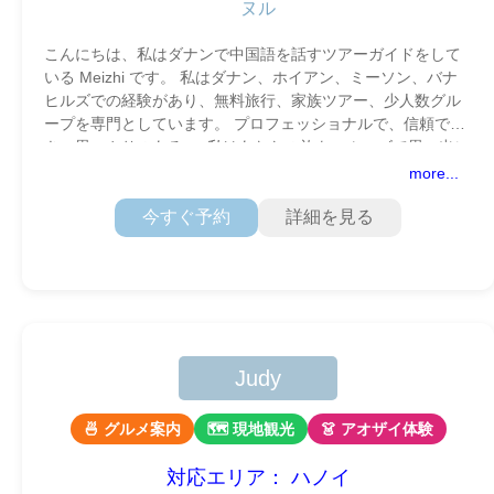
ヌル
こんにちは、私はダナンで中国語を話すツアーガイドをして
いる Meizhi です。 私はダナン、ホイアン、ミーソン、バナ
ヒルズでの経験があり、無料旅行、家族ツアー、少人数グル
ープを専門としています。 プロフェッショナルで、信頼で
き、思いやりのある — 私はあなたの旅をスムーズで思い出に
残るものにす
more...
今すぐ予約
詳細を見る
Judy
🍜 グルメ案内
🗺 現地観光
👗 アオザイ体験
対応エリア： ハノイ