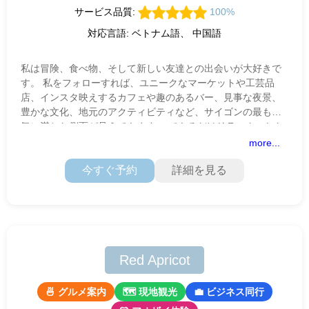
サービス品質:
100%
対応言語: ベトナム語、 中国語
私は冒険、食べ物、そして新しい友達との出会いが大好きで
す。 私をフォローすれば、ユニークなマーケットや工芸品
店、インスタ映えするカフェや趣のあるバー、見事な夜景、
豊かな文化、地元のアクティビティなど、サイゴンの最も活
気に満ちた側面が見えてきます。 できるだけリラックスした
方法で、楽しく、
more...
今すぐ予約
詳細を見る
Red Apricot
🍜 グルメ案内
🗺 現地観光
💼 ビジネス同行