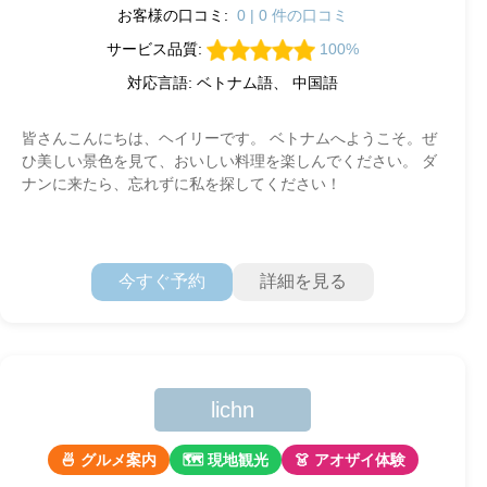
お客様の口コミ:
0 | 0 件の口コミ
サービス品質:
100%
対応言語: ベトナム語、 中国語
皆さんこんにちは、ヘイリーです。 ベトナムへようこそ。ぜ
ひ美しい景色を見て、おいしい料理を楽しんでください。 ダ
ナンに来たら、忘れずに私を探してください！
今すぐ予約
詳細を見る
lichn
🍜 グルメ案内
🗺 現地観光
👗 アオザイ体験