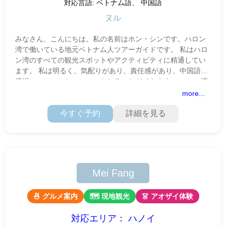
対応言語: ベトナム語、 中国語
ヌル
みなさん、こんにちは。私の名前はホン・シンです。ハロン
湾で働いている地元ベトナム人ツアーガイドです。 私はハロ
ン湾のすべての観光スポットやアクティビティに精通してい
ます。 私は明るく、気配りがあり、責任感があり、中国語で
流暢にコミュニケーションをとることができます。 ハロン湾
へようこそ！私が主
more...
今すぐ予約
詳細を見る
Mei Fang
🍜 グルメ案内
🗺 現地観光
👗 アオザイ体験
対応エリア： ハノイ