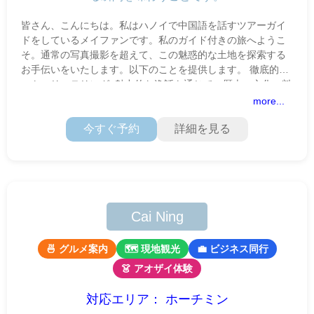
皆さん、こんにちは。私はハノイで中国語を話すツアーガイ
ドをしているメイファンです。私のガイド付きの旅へようこ
そ。通常の写真撮影を超えて、この魅惑的な土地を探索する
お手伝いをいたします。以下のことを提供します。 徹底的な
ストーリーテリング: 魅力的な逸話を通じて、歴史、文化、料
理を結び付けます。
more...
今すぐ予約
詳細を見る
Cai Ning
🍜 グルメ案内
🗺 現地観光
💼 ビジネス同行
👗 アオザイ体験
対応エリア： ホーチミン