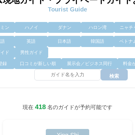
ム現地ガイド・プライベートガイド
Tourist Guide
チミン
ハノイ
ダナン
ハロン湾
ニャチ
国語
英語
日本語
韓国語
ベトナ
ガイド
男性ガイド
登録
口コミが新しい順
展示会／ビジネス同行
料金
検索
418
現在
名のガイドが予約可能です